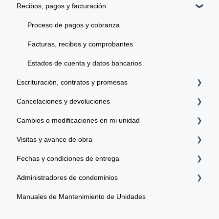
Recibos, pagos y facturación
Tipos de garantías y políticas de garantías
Información sobre las unidades
Proceso de pagos y cobranza
Facturas, recibos y comprobantes
Estados de cuenta y datos bancarios
Escrituración, contratos y promesas
Cancelaciones y devoluciones
Datos personales
Cambios o modificaciones en mi unidad
Escrituración
Terminación anticipada de contrato
Visitas y avance de obra
Modificaciones de contrato
Modificaciones y cambios en unidades
Fechas y condiciones de entrega
Visitas a la obra: ¿Qué se necesita y cómo se agenda?
Administradores de condominios
Avance de obra
Proceso de entrega de lotes y unidades
Manuales de Mantenimiento de Unidades
Reglamentos y administradores de condominios
Cuotas y correspondencia